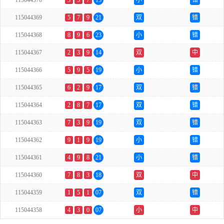
115044370
3
5
7
15
小
错
115044369
5
7
9
21
双
错
115044368
8
9
6
23
小
错
115044367
2
3
9
14
双
中
115044366
5
9
5
19
小
错
115044365
6
2
9
17
双
错
115044364
2
8
7
17
双
错
115044363
7
3
9
19
双
错
115044362
9
1
9
19
小
错
115044361
4
9
8
21
小
错
115044360
7
8
3
18
双
中
115044359
1
5
1
07
双
错
115044358
4
3
0
07
小
中