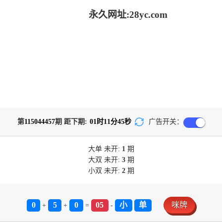
永久网址:28yc.com
第
115044457
期 距下期:
01
时
11
分
45
秒
广告开关：
大单
未开:
1
期
大双
未开:
3
期
小双
未开:
2
期
0
5
0
05
小
单
咪牌
+
+
=
-