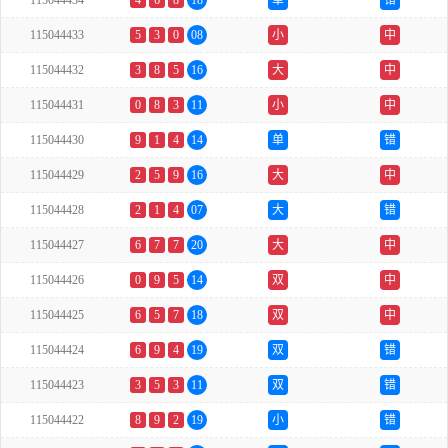
115044434
4
6
8
18
单
错
115044433
5
3
0
08
小
中
115044432
3
8
5
16
大
中
115044431
0
8
3
11
小
中
115044430
9
1
4
14
单
错
115044429
2
5
9
16
大
中
115044428
2
1
4
07
大
错
115044427
6
7
7
20
大
中
115044426
0
9
5
14
双
中
115044425
6
5
7
18
双
中
115044424
6
9
4
19
双
错
115044423
3
5
3
11
双
错
115044422
8
9
2
19
小
错