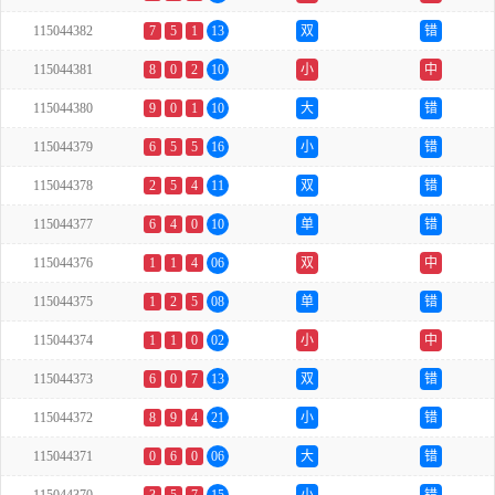
115044382
7
5
1
13
双
错
115044381
8
0
2
10
小
中
115044380
9
0
1
10
大
错
115044379
6
5
5
16
小
错
115044378
2
5
4
11
双
错
115044377
6
4
0
10
单
错
115044376
1
1
4
06
双
中
115044375
1
2
5
08
单
错
115044374
1
1
0
02
小
中
115044373
6
0
7
13
双
错
115044372
8
9
4
21
小
错
115044371
0
6
0
06
大
错