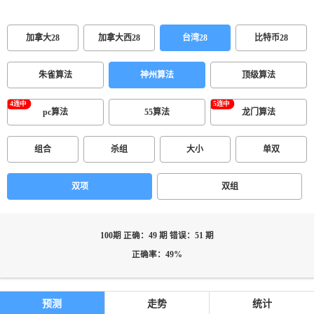
加拿大28
加拿大西28
台湾28
比特币28
朱雀算法
神州算法
顶级算法
pc算法
55算法
龙门算法
组合
杀组
大小
单双
双项
双组
100期 正确：49 期 错误：51 期
正确率：49%
预测
走势
统计