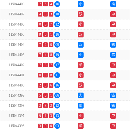
115044408
7
5
4
16
小
错
115044407
4
3
3
10
双
中
115044406
0
5
7
12
小
中
115044405
9
6
1
16
双
中
115044404
7
2
0
09
双
错
115044403
7
4
8
19
小
错
115044402
7
3
7
17
单
中
115044401
0
3
8
11
小
中
115044400
2
8
6
16
双
中
115044399
5
0
1
06
大
错
115044398
2
8
2
12
单
错
115044397
9
1
3
13
小
中
115044396
3
0
0
03
单
中