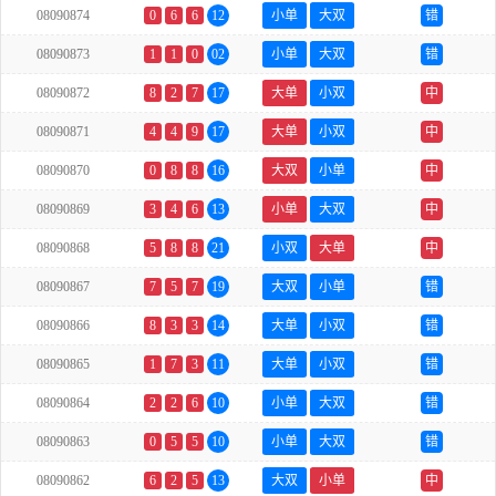
08090874
0
6
6
12
小单
大双
错
08090873
1
1
0
02
小单
大双
错
08090872
8
2
7
17
大单
小双
中
08090871
4
4
9
17
大单
小双
中
08090870
0
8
8
16
大双
小单
中
08090869
3
4
6
13
小单
大双
中
08090868
5
8
8
21
小双
大单
中
08090867
7
5
7
19
大双
小单
错
08090866
8
3
3
14
大单
小双
错
08090865
1
7
3
11
大单
小双
错
08090864
2
2
6
10
小单
大双
错
08090863
0
5
5
10
小单
大双
错
08090862
6
2
5
13
大双
小单
中