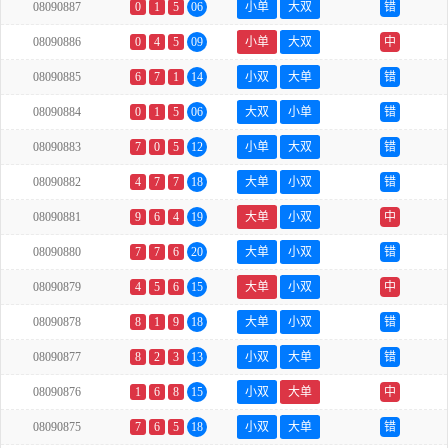
08090887
0
1
5
06
小单
大双
错
08090886
0
4
5
09
小单
大双
中
08090885
6
7
1
14
小双
大单
错
08090884
0
1
5
06
大双
小单
错
08090883
7
0
5
12
小单
大双
错
08090882
4
7
7
18
大单
小双
错
08090881
9
6
4
19
大单
小双
中
08090880
7
7
6
20
大单
小双
错
08090879
4
5
6
15
大单
小双
中
08090878
8
1
9
18
大单
小双
错
08090877
8
2
3
13
小双
大单
错
08090876
1
6
8
15
小双
大单
中
08090875
7
6
5
18
小双
大单
错