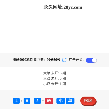
永久网址:28yc.com
第
08090923
期 距下期:
00
分
36
秒
广告开关：
大单
未开:
5
期
大双
未开:
3
期
小双
未开:
1
期
4
0
5
09
小
单
咪牌
+
+
=
-