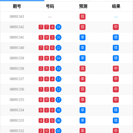
期号
号码
预测
结果
08091343
---
双
---
08091342
7
7
4
18
双
中
08091341
5
9
2
16
单
错
08091340
7
9
6
22
单
错
08091339
2
0
2
04
单
错
08091338
2
9
5
16
双
中
08091337
3
6
4
13
单
中
08091336
7
2
3
12
双
中
08091335
6
9
2
17
单
中
08091334
9
1
6
16
单
错
08091333
4
2
0
06
单
错
08091332
2
0
3
05
单
中