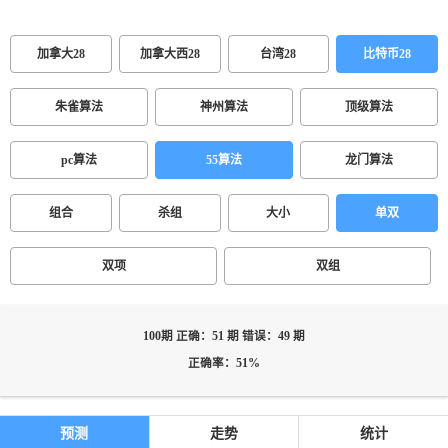
加拿大28
加拿大西28
台湾28
比特币28
朱雀算法
神州算法
顶级算法
pc算法
55算法
龙门算法
组合
杀组
大小
单双
双项
双组
100期 正确：51 期 错误：49 期
正确率：51%
预测
走势
统计