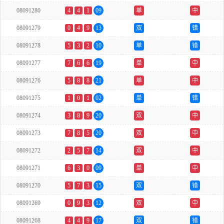
08091280
4
4
1
09
单
中
08091279
0
4
9
13
双
错
08091278
5
3
2
10
单
错
08091277
7
6
6
19
单
中
08091276
5
8
8
21
单
中
08091275
1
0
1
02
单
错
08091274
3
8
9
20
双
中
08091273
7
8
5
20
双
中
08091272
2
5
7
14
双
中
08091271
6
3
0
09
单
中
08091270
5
7
3
15
双
错
08091269
0
9
3
12
双
中
08091268
4
4
9
17
双
错