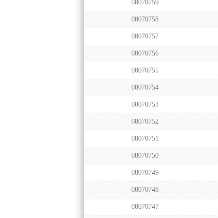
08070759
08070758
08070757
08070756
08070755
08070754
08070753
08070752
08070751
08070750
08070749
08070748
08070747