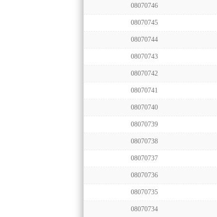
08070746
08070745
08070744
08070743
08070742
08070741
08070740
08070739
08070738
08070737
08070736
08070735
08070734