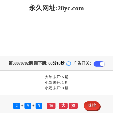
永久网址:28yc.com
第
08070782
期 距下期:
00
分
10
秒
广告开关：
大单
未开:
5
期
小单
未开:
1
期
小双
未开:
3
期
2
+
9
+
5
=
16
-
大
双
咪牌