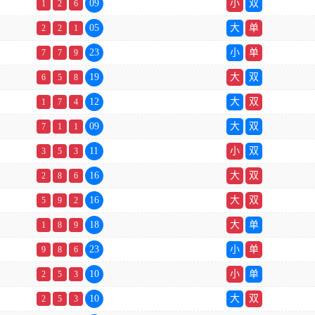
09
小
双
1
2
6
05
大
单
2
2
1
23
小
单
7
7
9
19
大
双
6
5
8
12
大
双
1
7
4
09
大
双
7
1
1
11
小
双
3
5
3
16
大
双
2
8
6
16
大
双
5
9
2
18
大
单
1
8
9
23
小
单
9
8
6
10
小
单
2
5
3
10
大
双
2
5
3