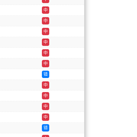
中
中
中
中
中
中
错
中
中
中
中
错