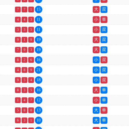
15
大
双
7
7
1
11
小
单
4
4
3
11
小
双
3
3
5
19
大
双
9
1
9
19
大
双
7
9
3
16
小
双
8
2
6
21
小
双
4
8
9
18
小
双
9
5
4
16
大
单
8
3
5
12
小
单
1
4
7
13
大
单
5
8
0
10
大
单
6
3
1