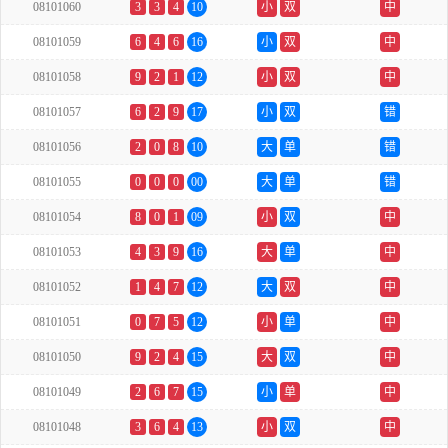
08101060
3
3
4
10
小
双
中
08101059
6
4
6
16
小
双
中
08101058
9
2
1
12
小
双
中
08101057
6
2
9
17
小
双
错
08101056
2
0
8
10
大
单
错
08101055
0
0
0
00
大
单
错
08101054
8
0
1
09
小
双
中
08101053
4
3
9
16
大
单
中
08101052
1
4
7
12
大
双
中
08101051
0
7
5
12
小
单
中
08101050
9
2
4
15
大
双
中
08101049
2
6
7
15
小
单
中
08101048
3
6
4
13
小
双
中