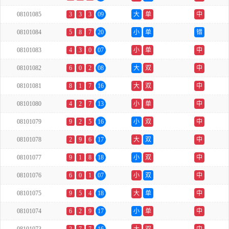
08101085
3
3
3
09
大
单
中
08101084
5
8
7
20
小
单
错
08101083
4
3
0
07
小
单
中
08101082
6
0
2
08
大
双
中
08101081
8
1
7
16
大
双
中
08101080
4
2
7
13
小
单
中
08101079
9
2
5
16
小
双
中
08101078
2
9
6
17
大
双
中
08101077
9
1
8
18
小
双
中
08101076
6
0
1
07
小
双
中
08101075
9
5
4
18
大
单
中
08101074
6
2
9
17
小
单
中