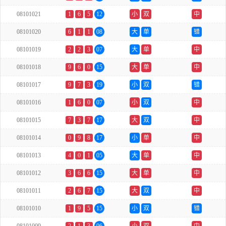
08101021
1
6
5
12
小
双
中
08101020
6
1
1
08
大
单
错
08101019
2
2
3
07
大
单
中
08101018
9
6
0
15
大
单
中
08101017
9
7
3
19
小
双
错
08101016
1
6
0
07
小
双
中
08101015
7
3
7
17
大
双
中
08101014
0
9
8
17
小
单
中
08101013
4
0
1
05
大
单
中
08101012
3
6
6
15
大
单
中
08101011
2
6
7
15
大
双
中
08101010
1
9
5
15
小
双
错