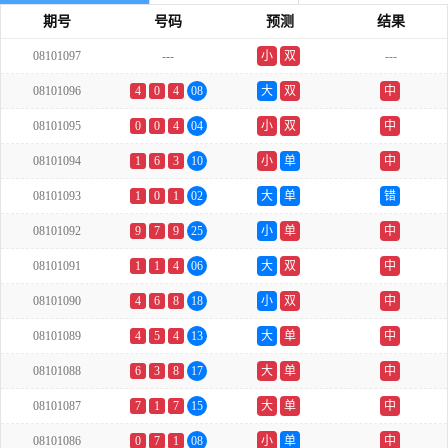
期号
号码
预测
结果
08101097
---
小
双
---
08101096
4
0
4
08
大
双
中
08101095
0
0
4
04
小
双
中
08101094
1
6
3
10
小
单
中
08101093
1
0
1
02
大
单
错
08101092
9
7
9
25
小
单
中
08101091
1
1
4
06
大
双
中
08101090
4
6
8
18
小
双
中
08101089
4
5
4
13
大
单
中
08101088
6
3
8
17
大
单
中
08101087
7
1
7
15
大
单
中
08101086
0
7
1
08
小
单
中