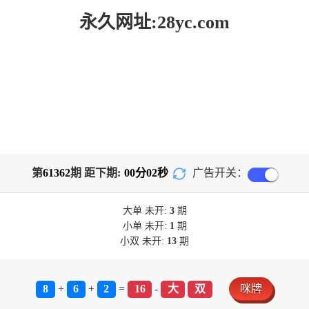
永久网址:28yc.com
第
61362
期 距下期:
00
分
02
秒
广告开关：
大单
未开:
3
期
小单
未开:
1
期
小双
未开:
13
期
8
+
6
+
2
=
16
-
大
双
咪牌