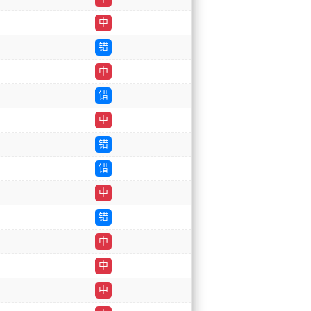
中
错
中
错
中
错
错
中
错
中
中
中