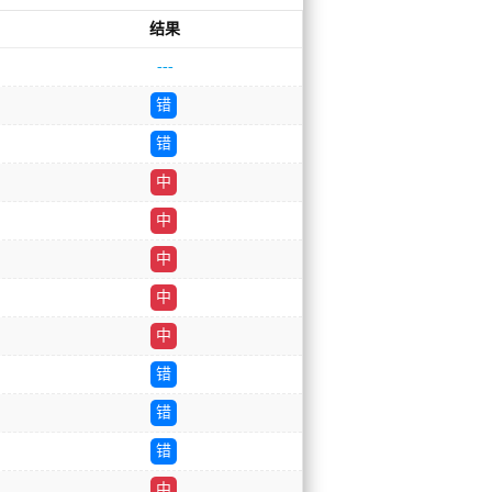
结果
---
错
错
中
中
中
中
中
错
错
错
中