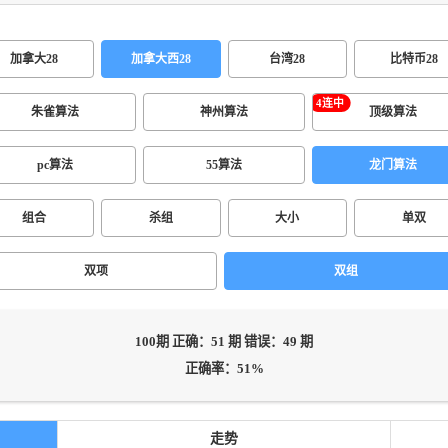
加拿大28
加拿大西28
台湾28
比特币28
朱雀算法
神州算法
顶级算法
pc算法
55算法
龙门算法
组合
杀组
大小
单双
双项
双组
100期 正确：51 期 错误：49 期
正确率：51%
走势