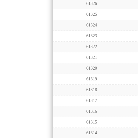
61326
61325
61324
61323
61322
61321
61320
61319
61318
61317
61316
61315
61314