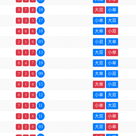
18
大双
小单
3
7
8
17
小单
大双
9
3
5
10
大单
小双
4
0
6
03
小双
大单
2
1
0
13
大双
小单
5
1
7
19
大双
小单
8
4
7
09
大单
小双
7
2
0
15
大单
小双
6
1
8
12
小单
大双
0
3
9
11
小单
大双
7
1
3
11
大双
小单
2
1
8
03
大双
小单
1
2
0