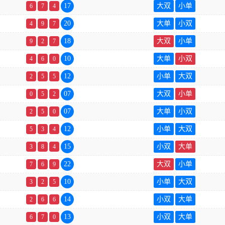
17
大双
小单
6
7
4
20
大单
小双
4
9
7
18
大双
小单
9
2
7
10
大单
小双
4
6
0
12
小单
大双
2
5
5
07
大双
小单
0
5
2
07
大单
小双
2
5
0
12
小单
大双
5
3
4
15
小双
大单
3
8
4
22
大双
小单
7
6
9
10
小单
大双
3
2
5
14
小双
大单
2
6
6
13
小双
大单
6
7
0