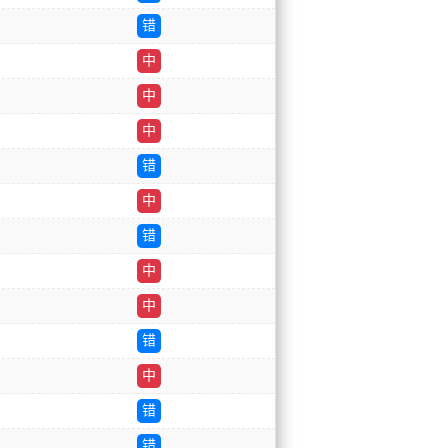
错
中
中
中
错
中
错
中
中
错
中
错
错