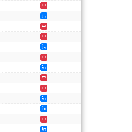
中
错
中
中
错
中
错
中
中
错
错
中
错