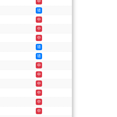
中
错
中
中
中
错
错
中
中
中
中
中
中