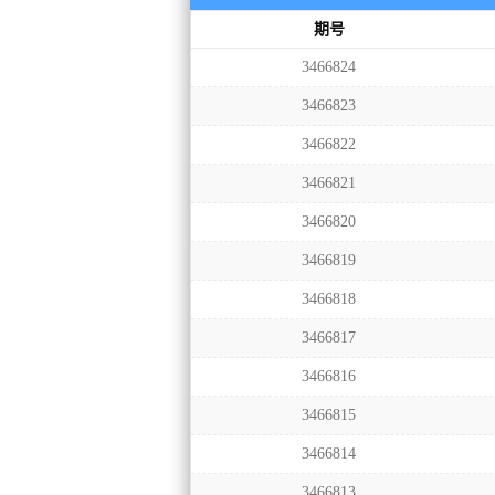
期号
3466824
3466823
3466822
3466821
3466820
3466819
3466818
3466817
3466816
3466815
3466814
3466813