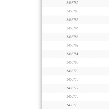
3466787
3466786
3466785
3466784
3466783
3466782
3466781
3466780
3466779
3466778
3466777
3466776
3466775