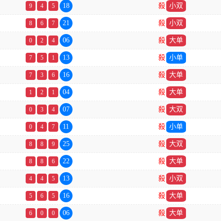
18
殺
小双
9
4
5
21
殺
小双
8
6
7
06
殺
大单
0
2
4
13
殺
小单
7
5
1
16
殺
大单
7
3
6
04
殺
大单
1
2
1
07
殺
大双
0
3
4
11
殺
小单
0
4
7
25
殺
大双
8
8
9
22
殺
大单
8
8
6
13
殺
小双
4
4
5
16
殺
大单
5
6
5
06
殺
大单
6
0
0