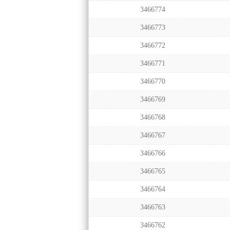
3466774
3466773
3466772
3466771
3466770
3466769
3466768
3466767
3466766
3466765
3466764
3466763
3466762