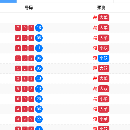
号码
预测
---
殺
大单
18
殺
大单
7
9
2
08
殺
大单
4
3
1
11
殺
小双
3
3
5
06
殺
小双
1
3
2
05
殺
大双
1
2
2
13
殺
大单
3
8
2
13
殺
大双
9
1
3
20
殺
小单
6
9
5
06
殺
大单
4
1
1
22
殺
小单
4
9
9
11
殺
小双
3
4
4