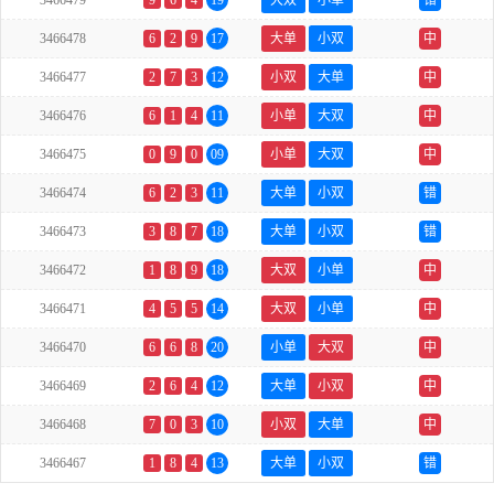
3466479
9
6
4
19
大双
小单
错
3466478
6
2
9
17
大单
小双
中
3466477
2
7
3
12
小双
大单
中
3466476
6
1
4
11
小单
大双
中
3466475
0
9
0
09
小单
大双
中
3466474
6
2
3
11
大单
小双
错
3466473
3
8
7
18
大单
小双
错
3466472
1
8
9
18
大双
小单
中
3466471
4
5
5
14
大双
小单
中
3466470
6
6
8
20
小单
大双
中
3466469
2
6
4
12
大单
小双
中
3466468
7
0
3
10
小双
大单
中
3466467
1
8
4
13
大单
小双
错