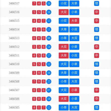
3466517
7
4
5
16
小双
大单
错
3466516
5
5
6
16
大双
小单
中
3466515
4
4
7
15
小双
大单
中
3466514
4
1
6
11
大单
小双
错
3466513
0
8
0
08
小单
大双
错
3466512
5
3
6
14
大双
小单
中
3466511
4
5
8
17
大单
小双
中
3466510
6
5
1
12
大双
小单
错
3466509
3
9
4
16
大单
小双
错
3466508
7
9
9
25
小单
大双
错
3466507
0
1
6
07
大双
小单
中
3466506
9
8
1
18
大双
小单
中
3466505
4
1
7
12
小单
大双
错