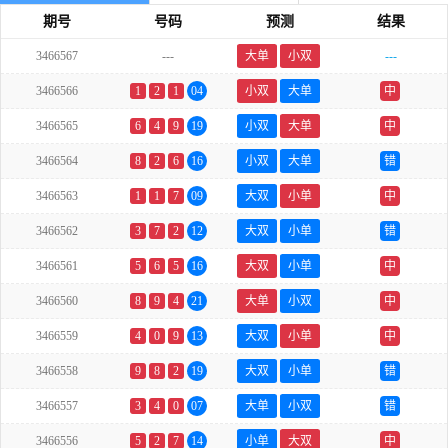
期号
号码
预测
结果
3466567
---
大单
小双
---
3466566
1
2
1
04
小双
大单
中
3466565
6
4
9
19
小双
大单
中
3466564
8
2
6
16
小双
大单
错
3466563
1
1
7
09
大双
小单
中
3466562
3
7
2
12
大双
小单
错
3466561
5
6
5
16
大双
小单
中
3466560
8
9
4
21
大单
小双
中
3466559
4
0
9
13
大双
小单
中
3466558
9
8
2
19
大双
小单
错
3466557
3
4
0
07
大单
小双
错
3466556
5
2
7
14
小单
大双
中