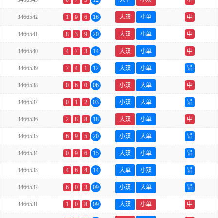
3466543
0
7
5
12
大单
小双
中
3466542
1
9
6
16
大双
小单
中
3466541
8
3
9
20
大双
小单
中
3466540
4
7
3
14
大双
小单
中
3466539
7
4
1
12
大双
小单
错
3466538
0
6
0
06
小双
大单
中
3466537
0
1
2
03
小双
大单
错
3466536
2
8
8
18
大双
小单
中
3466535
6
9
5
20
小双
大单
错
3466534
0
9
6
15
大双
小单
错
3466533
4
6
4
14
大单
小双
错
3466532
6
0
3
09
小双
大单
错
3466531
1
0
8
09
大双
小单
中