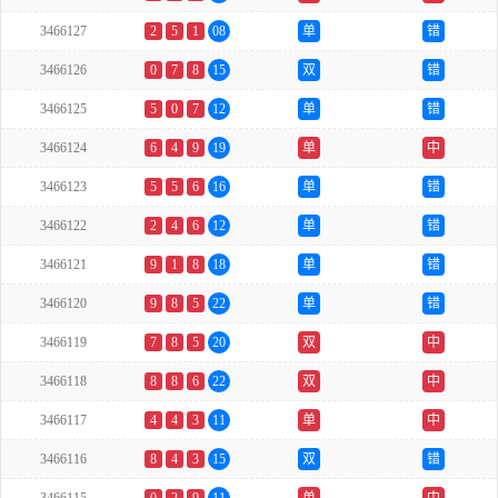
3466127
2
5
1
08
单
错
3466126
0
7
8
15
双
错
3466125
5
0
7
12
单
错
3466124
6
4
9
19
单
中
3466123
5
5
6
16
单
错
3466122
2
4
6
12
单
错
3466121
9
1
8
18
单
错
3466120
9
8
5
22
单
错
3466119
7
8
5
20
双
中
3466118
8
8
6
22
双
中
3466117
4
4
3
11
单
中
3466116
8
4
3
15
双
错