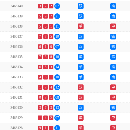
3466140
3
2
2
07
双
错
3466139
5
9
7
21
双
错
3466138
5
5
1
11
单
中
3466137
7
7
5
19
双
错
3466136
6
1
0
07
双
错
3466135
7
3
8
18
单
错
3466134
6
5
3
14
单
错
3466133
4
5
1
10
单
错
3466132
1
7
4
12
双
中
3466131
0
7
1
08
双
中
3466130
3
7
3
13
双
错
3466129
1
4
2
07
单
中
3466128
9
1
1
11
单
中