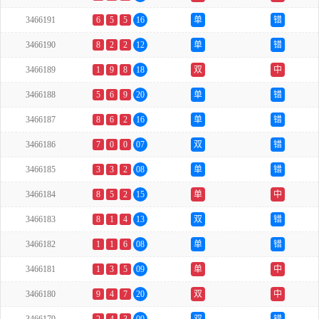
3466191
6
5
5
16
单
错
3466190
8
2
2
12
单
错
3466189
1
9
8
18
双
中
3466188
5
6
9
20
单
错
3466187
8
6
2
16
单
错
3466186
7
0
0
07
双
错
3466185
3
3
2
08
单
错
3466184
8
5
2
15
单
中
3466183
8
1
4
13
双
错
3466182
1
1
6
08
单
错
3466181
1
3
5
09
单
中
3466180
9
4
7
20
双
中