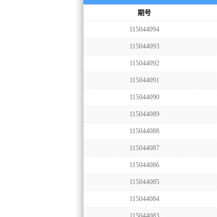
期号
115044094
115044093
115044092
115044091
115044090
115044089
115044088
115044087
115044086
115044085
115044084
115044083