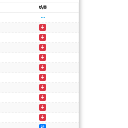
结果
---
中
中
中
中
中
中
中
中
中
中
错