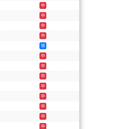
中
中
中
中
错
中
中
中
中
中
中
中
中