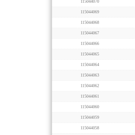
115044070
115044069
115044068
115044067
115044066
115044065
115044064
115044063
115044062
115044061
115044060
115044059
115044058