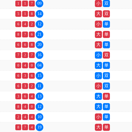
09
小
双
1
1
7
14
大
双
5
1
8
12
小
单
6
4
2
21
大
单
8
7
6
20
大
单
6
6
8
16
小
双
7
2
7
04
大
单
0
4
0
15
小
双
6
3
6
11
小
双
6
3
2
13
大
单
3
6
4
12
大
单
8
4
0
10
小
单
2
4
4
19
大
单
8
7
4