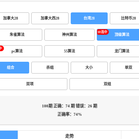
加拿大28
加拿大西28
台湾28
比特币28
朱雀算法
神州算法
顶级算法
pc算法
55算法
龙门算法
组合
杀组
大小
单双
双项
双组
100期 正确：74 期 错误：26 期
正确率：74%
走势