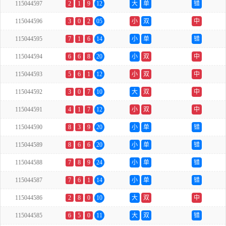
115044597
2
1
9
12
大
单
错
115044596
3
0
2
05
小
双
中
115044595
7
1
6
14
小
单
错
115044594
6
6
8
20
小
双
中
115044593
5
6
1
12
小
双
中
115044592
3
0
7
10
大
双
中
115044591
4
1
7
12
小
双
中
115044590
8
3
9
20
小
单
错
115044589
8
6
6
20
小
单
错
115044588
7
8
9
24
小
单
错
115044587
7
6
1
14
小
单
错
115044586
2
8
0
10
大
双
中
115044585
6
5
0
11
大
双
错