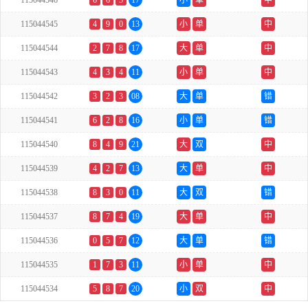
115044546
6
6
5
17
小
单
中
115044545
4
9
0
13
小
单
中
115044544
2
7
8
17
大
单
中
115044543
4
3
4
11
小
单
中
115044542
3
2
3
08
大
单
错
115044541
6
2
8
16
小
单
错
115044540
8
4
9
21
大
双
中
115044539
4
2
7
13
大
单
中
115044538
8
3
0
11
大
双
错
115044537
8
7
4
19
大
单
中
115044536
0
5
7
12
大
单
错
115044535
1
7
3
11
小
单
中
115044534
5
8
7
20
小
双
中