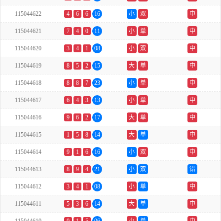
115044622
4
6
6
16
小
双
中
115044621
7
4
0
11
小
单
中
115044620
3
4
1
08
小
双
中
115044619
8
5
2
15
大
单
中
115044618
8
8
7
23
小
单
中
115044617
6
4
3
13
小
单
中
115044616
9
6
2
17
大
单
中
115044615
1
5
8
14
大
单
中
115044614
9
1
6
16
小
双
中
115044613
8
9
4
21
小
双
错
115044612
3
4
1
08
小
单
中
115044611
5
3
6
14
大
单
中