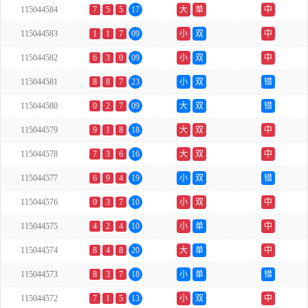
115044584
7
5
5
17
大
单
中
115044583
1
1
7
09
小
双
中
115044582
6
3
0
09
小
双
中
115044581
8
8
7
23
小
双
错
115044580
0
2
7
09
大
双
错
115044579
9
1
8
18
大
双
中
115044578
7
3
6
16
大
双
中
115044577
6
9
4
19
小
双
错
115044576
0
3
7
10
小
双
中
115044575
4
2
4
10
小
单
中
115044574
8
4
8
20
大
单
中
115044573
8
3
7
18
小
单
错
115044572
7
1
5
13
小
双
中