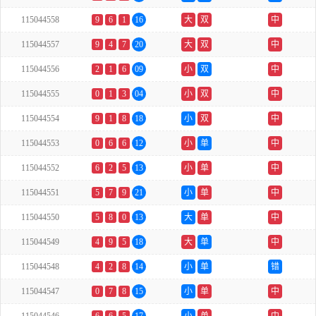
115044558
9
6
1
16
大
双
中
115044557
9
4
7
20
大
双
中
115044556
2
1
6
09
小
双
中
115044555
0
1
3
04
小
双
中
115044554
9
1
8
18
小
双
中
115044553
0
6
6
12
小
单
中
115044552
6
2
5
13
小
单
中
115044551
5
7
9
21
小
单
中
115044550
5
8
0
13
大
单
中
115044549
4
9
5
18
大
单
中
115044548
4
2
8
14
小
单
错
115044547
0
7
8
15
小
单
中