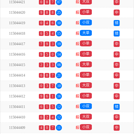
大双
115044421
0
0
7
07
殺
中
小单
115044420
9
8
8
25
殺
中
小双
115044419
0
4
6
10
殺
错
大单
115044418
6
5
4
15
殺
错
小单
115044417
7
9
3
19
殺
中
小单
115044416
9
5
0
14
殺
中
大单
115044415
2
3
3
08
殺
中
小单
115044414
6
8
7
21
殺
中
大双
115044413
0
3
7
10
殺
中
小单
115044412
9
6
1
16
殺
中
小双
115044411
6
1
5
12
殺
错
大双
115044410
6
2
4
12
殺
中
小双
115044409
4
0
7
11
殺
中