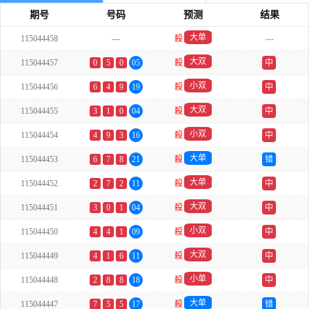
期号
号码
预测
结果
大单
115044458
---
殺
---
大双
115044457
0
5
0
05
殺
中
小双
115044456
6
4
9
19
殺
中
大双
115044455
3
1
0
04
殺
中
小双
115044454
4
9
3
16
殺
中
大单
115044453
6
7
8
21
殺
错
大单
115044452
2
7
2
11
殺
中
大双
115044451
3
0
1
04
殺
中
小双
115044450
4
4
1
09
殺
中
大双
115044449
4
1
6
11
殺
中
小单
115044448
2
8
8
18
殺
中
大单
115044447
7
5
5
17
殺
错