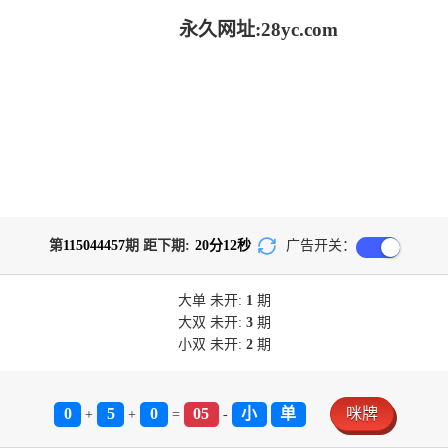
永久网址:28yc.com
第
115044457
期 距下期:
20
分
12
秒
广告开关：
大单
未开:
1
期
大双
未开:
3
期
小双
未开:
2
期
0
5
0
05
小
单
咪牌
+
+
=
-