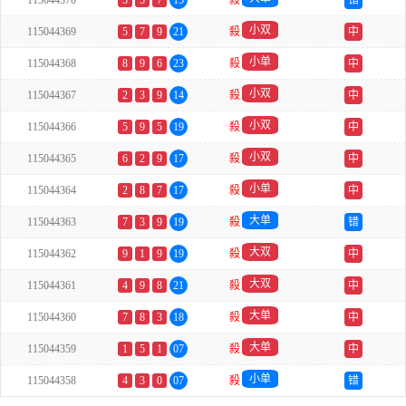
115044370
3
5
7
15
殺
错
小双
115044369
5
7
9
21
殺
中
小单
115044368
8
9
6
23
殺
中
小双
115044367
2
3
9
14
殺
中
小双
115044366
5
9
5
19
殺
中
小双
115044365
6
2
9
17
殺
中
小单
115044364
2
8
7
17
殺
中
大单
115044363
7
3
9
19
殺
错
大双
115044362
9
1
9
19
殺
中
大双
115044361
4
9
8
21
殺
中
大单
115044360
7
8
3
18
殺
中
大单
115044359
1
5
1
07
殺
中
小单
115044358
4
3
0
07
殺
错