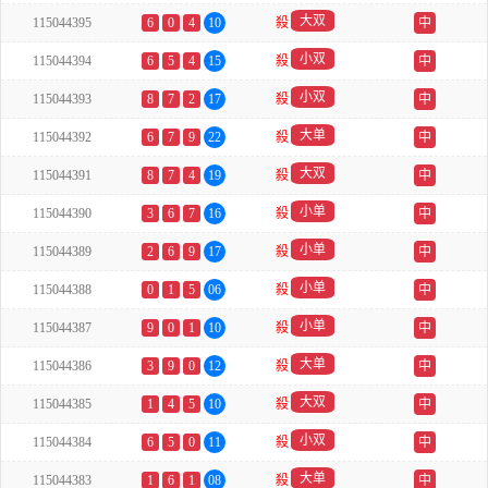
大双
115044395
6
0
4
10
殺
中
小双
115044394
6
5
4
15
殺
中
小双
115044393
8
7
2
17
殺
中
大单
115044392
6
7
9
22
殺
中
大双
115044391
8
7
4
19
殺
中
小单
115044390
3
6
7
16
殺
中
小单
115044389
2
6
9
17
殺
中
小单
115044388
0
1
5
06
殺
中
小单
115044387
9
0
1
10
殺
中
大单
115044386
3
9
0
12
殺
中
大双
115044385
1
4
5
10
殺
中
小双
115044384
6
5
0
11
殺
中
大单
115044383
1
6
1
08
殺
中