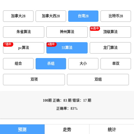
加拿大28
加拿大西28
台湾28
比特币28
朱雀算法
神州算法
顶级算法
pc算法
55算法
龙门算法
组合
杀组
大小
单双
双项
双组
100期 正确：83 期 错误：17 期
正确率：83%
预测
走势
统计