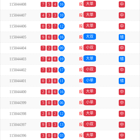
大单
115044408
7
5
4
16
殺
中
大单
115044407
4
3
3
10
殺
中
大单
115044406
0
5
7
12
殺
中
大双
115044405
9
6
1
16
殺
错
小双
115044404
7
2
0
09
殺
中
大单
115044403
7
4
8
19
殺
错
小双
115044402
7
3
7
17
殺
中
小单
115044401
0
3
8
11
殺
错
大单
115044400
2
8
6
16
殺
中
小单
115044399
5
0
1
06
殺
中
大单
115044398
2
8
2
12
殺
中
小双
115044397
9
1
3
13
殺
中
大单
115044396
3
0
0
03
殺
中