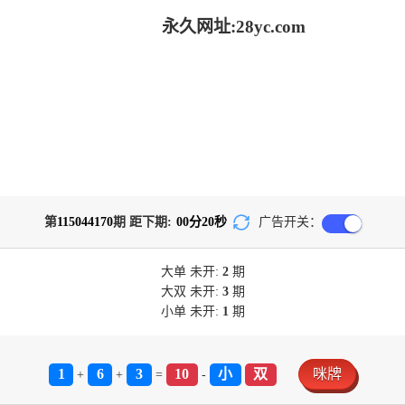
永久网址:28yc.com
第
115044170
期 距下期:
00
分
20
秒
广告开关：
大单
未开:
2
期
大双
未开:
3
期
小单
未开:
1
期
1
6
3
10
小
双
咪牌
+
+
=
-